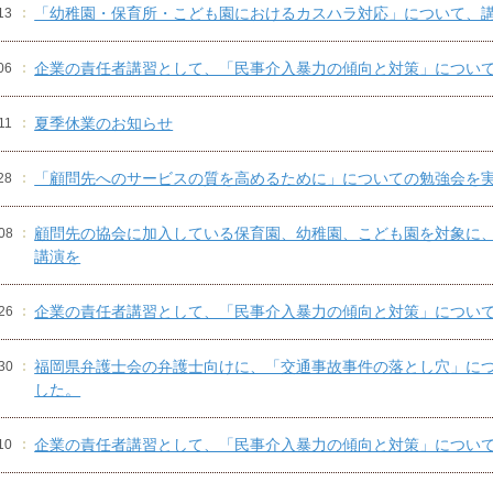
「幼稚園・保育所・こども園におけるカスハラ対応」について、
13
企業の責任者講習として、「民事介入暴力の傾向と対策」につい
06
夏季休業のお知らせ
11
「顧問先へのサービスの質を高めるために」についての勉強会を
28
顧問先の協会に加入している保育園、幼稚園、こども園を対象に
08
講演を
企業の責任者講習として、「民事介入暴力の傾向と対策」につい
26
福岡県弁護士会の弁護士向けに、「交通事故事件の落とし穴」に
30
した。
企業の責任者講習として、「民事介入暴力の傾向と対策」につい
10